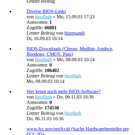
Letzter Beitrag
Diverse BIOS-Links
von
biosflash
»
Mo, 15.09.03 17:23
Antworten:
1
Zugriffe:
66001
Letzter Beitrag
von
bizepsandi
Di, 16.09.03 16:14
BIOS-Downloads (Cbrom, Modbin, Amibcp,
Bootlogo, CMOS, Pass)
von
biosflash
»
Mo, 08.09.03 10:14
Antworten:
0
Zugriffe:
106402
Letzter Beitrag
von
biosflash
Mo, 08.09.03 10:14
Wer kennt noch mehr BIOS-Software?
von
biosflash
»
Do, 06.11.03 16:36
Antworten:
0
Zugriffe:
174530
Letzter Beitrag
von
biosflash
Do, 06.11.03 16:36
www.fcc.gov/oet/fccid (Suche Hardwarehersteller per
FCC-ID)