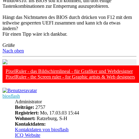
Windows10. Ins BIOS soll ich kommen, um dort einige
Tastenkombinationen zur Entsperrung auszuprobieren.
Hängt das Nichtstarten des BIOS durch drücken von F12 mit dem
teilweise gesperrten UEFI zusammen und kann ich da etwas
ändern?
Für einen Tipp wäre ich dankbar.
Grüße
Nach oben
PixelRuler - das Bildschirmlineal - für Grafiker und Webdesigner
PixelRuler - the Screen ruler - for Graphic artists & Web designers
biosflash
Administrator
Beiträge:
2757
Registriert:
Mo, 17.03.03 15:44
Wohnort:
Ratzeburg, S-H
Kontaktdaten:
Kontaktdaten von biosflash
ICQ
Website