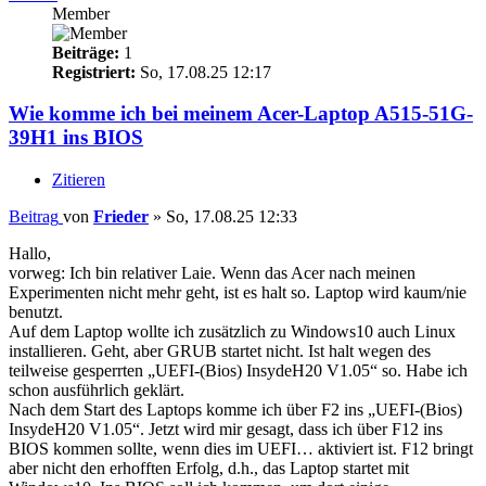
Member
Beiträge:
1
Registriert:
So, 17.08.25 12:17
Wie komme ich bei meinem Acer-Laptop A515-51G-
39H1 ins BIOS
Zitieren
Beitrag
von
Frieder
»
So, 17.08.25 12:33
Hallo,
vorweg: Ich bin relativer Laie. Wenn das Acer nach meinen
Experimenten nicht mehr geht, ist es halt so. Laptop wird kaum/nie
benutzt.
Auf dem Laptop wollte ich zusätzlich zu Windows10 auch Linux
installieren. Geht, aber GRUB startet nicht. Ist halt wegen des
teilweise gesperrten „UEFI-(Bios) InsydeH20 V1.05“ so. Habe ich
schon ausführlich geklärt.
Nach dem Start des Laptops komme ich über F2 ins „UEFI-(Bios)
InsydeH20 V1.05“. Jetzt wird mir gesagt, dass ich über F12 ins
BIOS kommen sollte, wenn dies im UEFI… aktiviert ist. F12 bringt
aber nicht den erhofften Erfolg, d.h., das Laptop startet mit