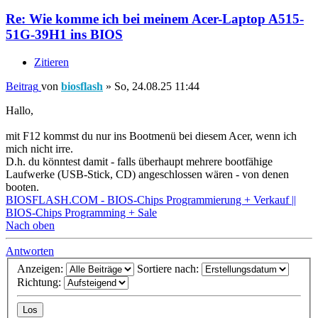
Re: Wie komme ich bei meinem Acer-Laptop A515-
51G-39H1 ins BIOS
Zitieren
Beitrag
von
biosflash
»
So, 24.08.25 11:44
Hallo,
mit F12 kommst du nur ins Bootmenü bei diesem Acer, wenn ich
mich nicht irre.
D.h. du könntest damit - falls überhaupt mehrere bootfähige
Laufwerke (USB-Stick, CD) angeschlossen wären - von denen
booten.
BIOSFLASH.COM - BIOS-Chips Programmierung + Verkauf ||
BIOS-Chips Programming + Sale
Nach oben
Antworten
Anzeigen:
Sortiere nach:
Richtung: