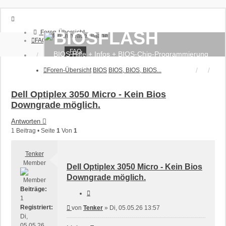
BIOSFLASH
Foren-Übersicht
FAQ
FAQ
BIOS Hilfe + Infos + BIOS-Chip-Programmierung
Anmelden
Registrieren
Foren-Übersicht
BIOS
BIOS, BIOS, BIOS...
Dell Optiplex 3050 Micro - Kein Bios
Downgrade möglich.
Antworten
1 Beitrag • Seite
1
Von
1
Tenker
Member
Dell Optiplex 3050 Micro - Kein Bios
Downgrade möglich.
Beiträge:
Zitieren
1
Registriert:
Beitrag
von
Tenker
»
Di, 05.05.26 13:57
Di,
05.05.26