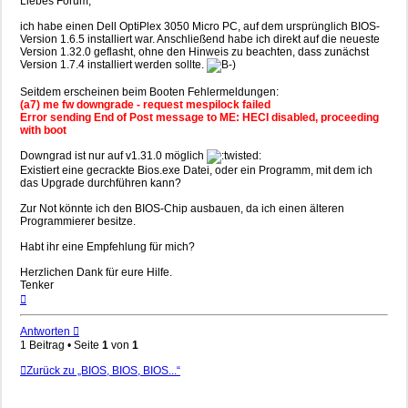
Liebes Forum,
ich habe einen Dell OptiPlex 3050 Micro PC, auf dem ursprünglich BIOS-
Version 1.6.5 installiert war. Anschließend habe ich direkt auf die neueste
Version 1.32.0 geflasht, ohne den Hinweis zu beachten, dass zunächst
Version 1.7.4 installiert werden sollte.
Seitdem erscheinen beim Booten Fehlermeldungen:
(a7) me fw downgrade - request mespilock failed
Error sending End of Post message to ME: HECI disabled, proceeding
with boot
Downgrad ist nur auf v1.31.0 möglich
Existiert eine gecrackte Bios.exe Datei, oder ein Programm, mit dem ich
das Upgrade durchführen kann?
Zur Not könnte ich den BIOS-Chip ausbauen, da ich einen älteren
Programmierer besitze.
Habt ihr eine Empfehlung für mich?
Herzlichen Dank für eure Hilfe.
Tenker
Nach
oben
Antworten
1 Beitrag • Seite
1
von
1
Zurück zu „BIOS, BIOS, BIOS...“