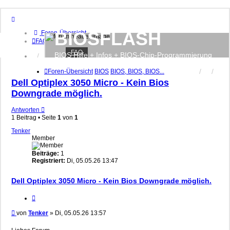
BIOSFLASH
Foren-Übersicht
FAQ
FAQ
BIOS Hilfe + Infos + BIOS-Chip-Programmierung
Anmelden
Registrieren
Foren-Übersicht
BIOS
BIOS, BIOS, BIOS...
Dell Optiplex 3050 Micro - Kein Bios
Downgrade möglich.
Antworten
1 Beitrag • Seite
1
von
1
Tenker
Member
Beiträge:
1
Registriert:
Di, 05.05.26 13:47
Dell Optiplex 3050 Micro - Kein Bios Downgrade möglich.
Zitieren
Beitrag
von
Tenker
»
Di, 05.05.26 13:57